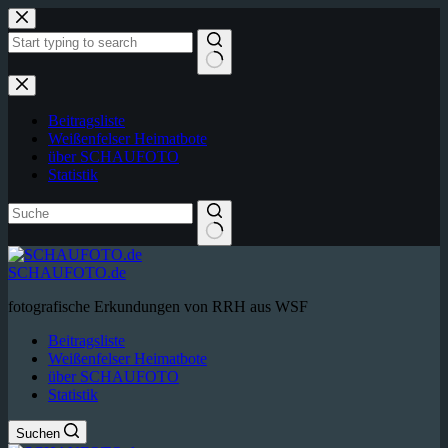
Zum
Inhalt
springen
Keine
Ergebnisse
Beitragsliste
Weißenfelser Heimatbote
über SCHAUFOTO
Statistik
SCHAUFOTO.de
fotografische Erkundungen von RRH aus WSF
Beitragsliste
Weißenfelser Heimatbote
über SCHAUFOTO
Statistik
Suchen