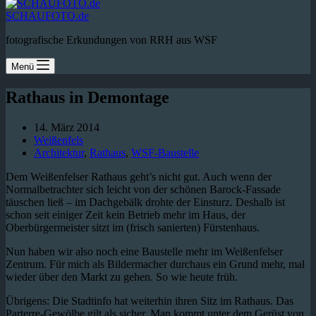
SCHAUFOTO.de
fotografische Erkundungen von RRH aus WSF
Menü
Rathaus in Demontage
14. März 2014
Weißenfels
Architektur
,
Rathaus
,
WSF-Baustelle
Dem Weißenfelser Rathaus geht’s nicht gut. Auch wenn der
Normalbetrachter sich leicht von der schönen Barock-Fassade
täuschen ließ – im Dachgebälk drohte der Einsturz. Deshalb ist
schon seit einiger Zeit kein Betrieb mehr im Haus, der
Oberbürgermeister sitzt im (frisch sanierten) Fürstenhaus.
Nun haben wir also noch eine Baustelle mehr im Weißenfelser
Zentrum. Für mich als Bildermacher durchaus ein Grund mehr, mal
wieder über den Markt zu gehen. So wie heute früh.
Übrigens: Die Stadtinfo hat weiterhin ihren Sitz im Rathaus. Das
Parterre-Gewölbe gilt als sicher. Man kommt unter dem Gerüst von