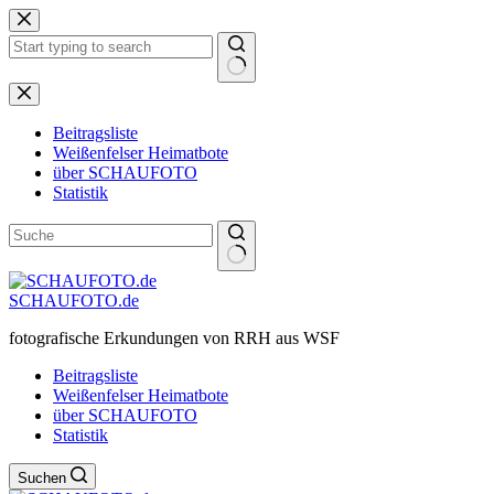
Zum
Inhalt
springen
Keine
Ergebnisse
Beitragsliste
Weißenfelser Heimatbote
über SCHAUFOTO
Statistik
SCHAUFOTO.de
fotografische Erkundungen von RRH aus WSF
Beitragsliste
Weißenfelser Heimatbote
über SCHAUFOTO
Statistik
Suchen