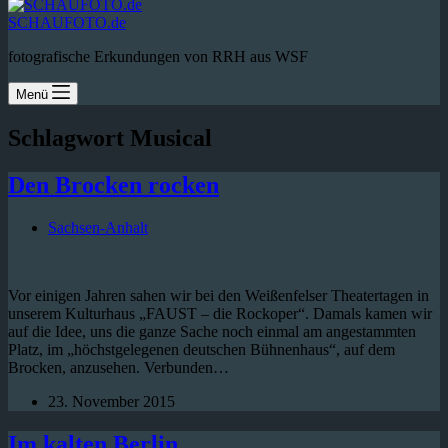
SCHAUFOTO.de
fotografische Erkundungen von RRH aus WSF
Menü
Schlagwort
Musical
Den Brocken rocken
Sachsen-Anhalt
Vor einigen Jahren sahen wir bei den Weißenfelser Theatertagen in
unserem Kulturhaus „FAUST – die Rockoper“. Damals kamen wir
auf die Idee, uns die ganze Sache noch einmal am angestammten
Platz, im „höchstgelegenen deutschen Bühnenhaus“, auf dem
Brocken, anzusehen. Verbunden…
23. November 2015
Im kalten Berlin