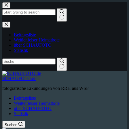
Zum
Inhalt
springen
Keine
Ergebnisse
Beitragsliste
Weißenfelser Heimatbote
über SCHAUFOTO
Statistik
SCHAUFOTO.de
fotografische Erkundungen von RRH aus WSF
Beitragsliste
Weißenfelser Heimatbote
über SCHAUFOTO
Statistik
Suchen