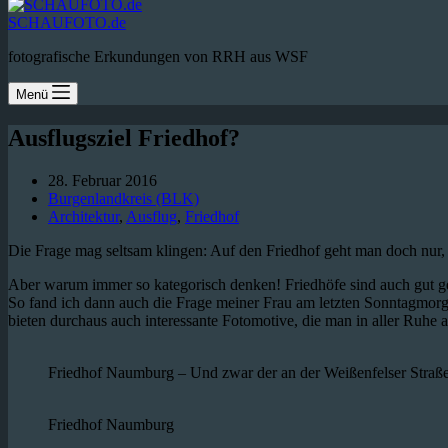
SCHAUFOTO.de
fotografische Erkundungen von RRH aus WSF
Menü
Ausflugsziel Friedhof?
28. Februar 2016
Burgenlandkreis (BLK)
Architektur
,
Ausflug
,
Friedhof
Die Frage mag seltsam klingen: Auf den Friedhof geht man doch nur
Aber warum immer so kategorisch denken! Friedhöfe sind auch gut g
So fand ich dann auch die Frage meiner Frau am letzten Sonntagmorg
bieten durchaus auch interessante Fotomotive, die man in aller Ruhe ab
Friedhof Naumburg – Und zwar der an der Weißenfelser Straße
Friedhof Naumburg