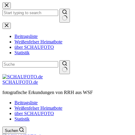
Zum
Inhalt
springen
Keine
Ergebnisse
Beitragsliste
Weißenfelser Heimatbote
über SCHAUFOTO
Statistik
SCHAUFOTO.de
fotografische Erkundungen von RRH aus WSF
Beitragsliste
Weißenfelser Heimatbote
über SCHAUFOTO
Statistik
Suchen