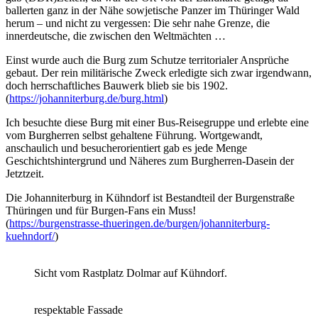
ballerten ganz in der Nähe sowjetische Panzer im Thüringer Wald
herum – und nicht zu vergessen: Die sehr nahe Grenze, die
innerdeutsche, die zwischen den Weltmächten …
Einst wurde auch die Burg zum Schutze territorialer Ansprüche
gebaut. Der rein militärische Zweck erledigte sich zwar irgendwann,
doch herrschaftliches Bauwerk blieb sie bis 1902.
(
https://johanniterburg.de/burg.html
)
Ich besuchte diese Burg mit einer Bus-Reisegruppe und erlebte eine
vom Burgherren selbst gehaltene Führung. Wortgewandt,
anschaulich und besucherorientiert gab es jede Menge
Geschichtshintergrund und Näheres zum Burgherren-Dasein der
Jetztzeit.
Die Johanniterburg in Kühndorf ist Bestandteil der Burgenstraße
Thüringen und für Burgen-Fans ein Muss!
(
https://burgenstrasse-thueringen.de/burgen/johanniterburg-
kuehndorf/
)
Sicht vom Rastplatz Dolmar auf Kühndorf.
respektable Fassade