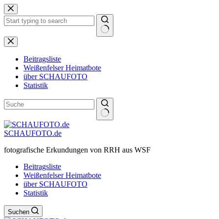
Zum
Inhalt
springen
Keine
Ergebnisse
Beitragsliste
Weißenfelser Heimatbote
über SCHAUFOTO
Statistik
SCHAUFOTO.de
fotografische Erkundungen von RRH aus WSF
Beitragsliste
Weißenfelser Heimatbote
über SCHAUFOTO
Statistik
Suchen