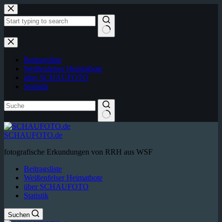
Zum
Inhalt
springen
Keine
Ergebnisse
Beitragsliste
Weißenfelser Heimatbote
über SCHAUFOTO
Statistik
SCHAUFOTO.de
fotografische Erkundungen von RRH aus WSF
Beitragsliste
Weißenfelser Heimatbote
über SCHAUFOTO
Statistik
Suchen