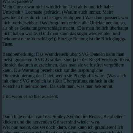
Was ist passiert?
Mein Cursor war nicht wirklich im Text aktiv und ich habe
Umschalt + Leertaste gedrückt. (Warum auch immer. Meist
geschieht dies durch zu hastiges Eintippen.) Was dann passiert, war
nicht vorhersehbar: Das Programm ordnet alle Objekte neu an, so,
als ob es Gestaltungsvorschläge macht. (Die man freilich überhaupt
nicht haben wollte. (Und man kann das sogar wiederholen und
bekommt neue Vorschläge!)) Einzige Rettung ist die Rückgängig-
Taste.
Randbemerkung: Das Warndreieck über SVG-Dateien kann man
meist ignorieren. SVG-Grafiken sind ja in der Regel Vektorgrafiken,
die sich dadurch auszeichnen, dass man sie verlustfrei vergrößern
kann. Die Warnung bezieht sich auf die ursprüngliche
Dimensionierung der Datei, wenn sie Pixelgrafik wäre. (Was auch
mit einer SVG möglich ist.) Zur Überprüfung einfach in die
Vorschau hineinzoomen. Da sieht man, was man bekommt.
Und wenn es so hier aussieht:
Dann bitte einfach auf das Smiley-Symbol im Reiter „Bearbeiten“
klicken und die nervenden Grinser sind wieder weg.
Wer nun meint, das sei doch klaro, dem kann ich gratulieren! Ich
habe wegen dem Scheiß bei der Hotline angerufen, weil ich nicht