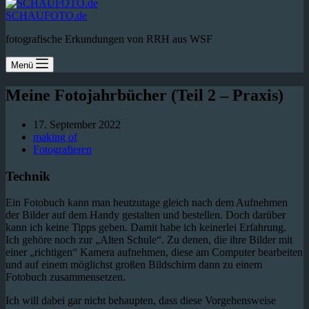
SCHAUFOTO.de
fotografische Erkundungen von RRH aus WSF
Menü
Meine Fotojahrbücher (Teil 2 – Praxis)
17. September 2022
making of
Fotografieren
Technik
Ein Fotobuch kann man heutzutage gleich nach dem Aufnehmen
der Bilder auf dem Handy gestalten und bestellen. Doch darüber
kann ich keine Tipps geben. Damit habe ich keinerlei Erfahrung.
Ich gehöre noch zur „Alten Schule“. Zu denen, die ihre Bilder mit
einer „richtigen“ Kamera aufnehmen, diese am Computer bearbeiten
und auf einem möglichst großen Bildschirm dann zu einem
Fotobuch zusammensetzen.
Ich will dabei gar nicht behaupten, dass diese Vorgehensweise