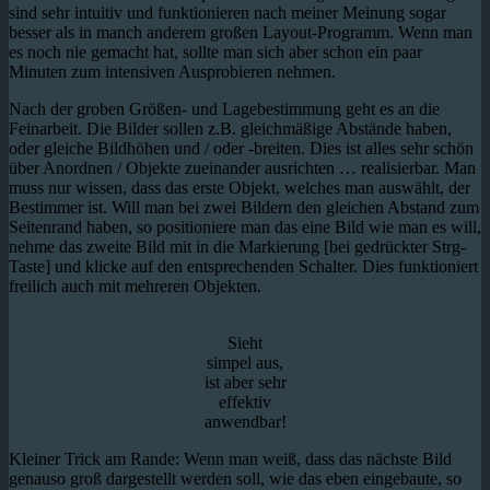
sind sehr intuitiv und funktionieren nach meiner Meinung sogar
besser als in manch anderem großen Layout-Programm. Wenn man
es noch nie gemacht hat, sollte man sich aber schon ein paar
Minuten zum intensiven Ausprobieren nehmen.
Nach der groben Größen- und Lagebestimmung geht es an die
Feinarbeit. Die Bilder sollen z.B. gleichmäßige Abstände haben,
oder gleiche Bildhöhen und / oder -breiten. Dies ist alles sehr schön
über Anordnen / Objekte zueinander ausrichten … realisierbar. Man
muss nur wissen, dass das erste Objekt, welches man auswählt, der
Bestimmer ist. Will man bei zwei Bildern den gleichen Abstand zum
Seitenrand haben, so positioniere man das eine Bild wie man es will,
nehme das zweite Bild mit in die Markierung [bei gedrückter Strg-
Taste] und klicke auf den entsprechenden Schalter. Dies funktioniert
freilich auch mit mehreren Objekten.
Sieht
simpel aus,
ist aber sehr
effektiv
anwendbar!
Kleiner Trick am Rande: Wenn man weiß, dass das nächste Bild
genauso groß dargestellt werden soll, wie das eben eingebaute, so