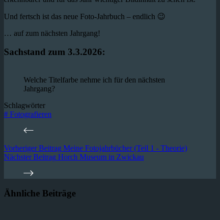
Und fertsch ist das neue Foto-Jahrbuch – endlich 😉
… auf zum nächsten Jahrgang!
Sachstand zum 3.3.2026:
Welche Titelfarbe nehme ich für den nächsten
Jahrgang?
Schlagwörter
#
Fotografieren
Vorheriger
Beitrag
Meine Fotojahrbücher (Teil 1 - Theorie)
Nächster
Beitrag
Horch Museum in Zwickau
Ähnliche Beiträge