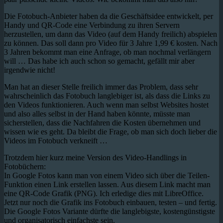
Die Fotobuch-Anbieter haben da die Geschäftsidee entwickelt, per
Handy und QR-Code eine Verbindung zu ihren Servern
herzustellen, um dann das Video (auf dem Handy freilich) abspielen
zu können. Das soll dann pro Video für 3 Jahre 1,99 € kosten. Nach
3 Jahren bekommt man eine Anfrage, ob man nochmal verlängern
will … Das habe ich auch schon so gemacht, gefällt mir aber
irgendwie nicht!
Man hat an dieser Stelle freilich immer das Problem, dass sehr
wahrscheinlich das Fotobuch langlebiger ist, als dass die Links zu
den Videos funktionieren. Auch wenn man selbst Websites hostet
und also alles selbst in der Hand haben könnte, müsste man
sicherstellen, dass die Nachfahren die Kosten übernehmen und
wissen wie es geht. Da bleibt die Frage, ob man sich doch lieber die
Videos im Fotobuch verkneift …
Trotzdem hier kurz meine Version des Video-Handlings in
Fotobüchern:
In Google Fotos kann man von einem Video sich über die Teilen-
Funktion einen Link erstellen lassen. Aus diesem Link macht man
eine QR-Code Grafik (PNG). Ich erledige dies mit LibreOffice.
Jetzt nur noch die Grafik ins Fotobuch einbauen, testen – und fertig.
Die Google Fotos Variante dürfte die langlebigste, kostengünstigste
und organisatorisch einfachste sein.