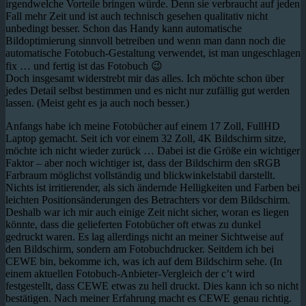
irgendwelche Vorteile bringen würde. Denn sie verbraucht auf jeden
Fall mehr Zeit und ist auch technisch gesehen qualitativ nicht
unbedingt besser. Schon das Handy kann automatische
Bildoptimierung sinnvoll betreiben und wenn man dann noch die
automatische Fotobuch-Gestaltung verwendet, ist man ungeschlagen
fix … und fertig ist das Fotobuch 😉
Doch insgesamt widerstrebt mir das alles. Ich möchte schon über
jedes Detail selbst bestimmen und es nicht nur zufällig gut werden
lassen. (Meist geht es ja auch noch besser.)
Anfangs habe ich meine Fotobücher auf einem 17 Zoll, FullHD
Laptop gemacht. Seit ich vor einem 32 Zoll, 4K Bildschirm sitze,
möchte ich nicht wieder zurück … Dabei ist die Größe ein wichtiger
Faktor – aber noch wichtiger ist, dass der Bildschirm den sRGB
Farbraum möglichst vollständig und blickwinkelstabil darstellt.
Nichts ist irritierender, als sich ändernde Helligkeiten und Farben bei
leichten Positionsänderungen des Betrachters vor dem Bildschirm.
Deshalb war ich mir auch einige Zeit nicht sicher, woran es liegen
könnte, dass die gelieferten Fotobücher oft etwas zu dunkel
gedruckt waren. Es lag allerdings nicht an meiner Sichtweise auf
den Bildschirm, sondern am Fotobuchdrucker. Seitdem ich bei
CEWE bin, bekomme ich, was ich auf dem Bildschirm sehe. (In
einem aktuellen Fotobuch-Anbieter-Vergleich der c’t wird
festgestellt, dass CEWE etwas zu hell druckt. Dies kann ich so nicht
bestätigen. Nach meiner Erfahrung macht es CEWE genau richtig.