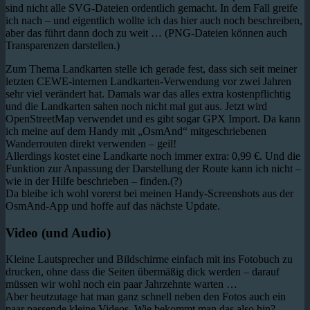
sind nicht alle SVG-Dateien ordentlich gemacht. In dem Fall greife
ich nach – und eigentlich wollte ich das hier auch noch beschreiben,
aber das führt dann doch zu weit … (PNG-Dateien können auch
Transparenzen darstellen.)
Zum Thema Landkarten stelle ich gerade fest, dass sich seit meiner
letzten CEWE-internen Landkarten-Verwendung vor zwei Jahren
sehr viel verändert hat. Damals war das alles extra kostenpflichtig
und die Landkarten sahen noch nicht mal gut aus. Jetzt wird
OpenStreetMap verwendet und es gibt sogar GPX Import. Da kann
ich meine auf dem Handy mit „OsmAnd“ mitgeschriebenen
Wanderrouten direkt verwenden – geil!
Allerdings kostet eine Landkarte noch immer extra: 0,99 €. Und die
Funktion zur Anpassung der Darstellung der Route kann ich nicht –
wie in der Hilfe beschrieben – finden.(?)
Da bleibe ich wohl vorerst bei meinen Handy-Screenshots aus der
OsmAnd-App und hoffe auf das nächste Update.
Video (und Audio)
Kleine Lautsprecher und Bildschirme einfach mit ins Fotobuch zu
drucken, ohne dass die Seiten übermäßig dick werden – darauf
müssen wir wohl noch ein paar Jahrzehnte warten …
Aber heutzutage hat man ganz schnell neben den Fotos auch ein
paar passende kleine Videos. Wie bekommt man das also hin?