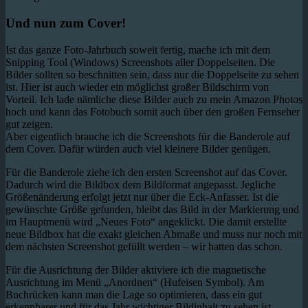
Und nun zum Cover!
Ist das ganze Foto-Jahrbuch soweit fertig, mache ich mit dem
Snipping Tool (Windows) Screenshots aller Doppelseiten. Die
Bilder sollten so beschnitten sein, dass nur die Doppelseite zu sehen
ist. Hier ist auch wieder ein möglichst großer Bildschirm von
Vorteil. Ich lade nämliche diese Bilder auch zu mein Amazon Photos
hoch und kann das Fotobuch somit auch über den großen Fernseher
gut zeigen.
Aber eigentlich brauche ich die Screenshots für die Banderole auf
dem Cover. Dafür würden auch viel kleinere Bilder genügen.
Für die Banderole ziehe ich den ersten Screenshot auf das Cover.
Dadurch wird die Bildbox dem Bildformat angepasst. Jegliche
Größenänderung erfolgt jetzt nur über die Eck-Anfasser. Ist die
gewünschte Größe gefunden, bleibt das Bild in der Markierung und
im Hauptmenü wird „Neues Foto“ angeklickt. Die damit erstellte
neue Bildbox hat die exakt gleichen Abmaße und muss nur noch mit
dem nächsten Screenshot gefüllt werden – wir hatten das schon.
Für die Ausrichtung der Bilder aktiviere ich die magnetische
Ausrichtung im Menü „Anordnen“ (Hufeisen Symbol). Am
Buchrücken kann man die Lage so optimieren, dass ein gut
erkennbarer und für das Jahr wichtiger Bildinhalt zu sehen ist.