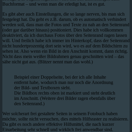
Buchformat – und wenn man die erledigt hat, ist es gut.
Es gibt aber auch Einstellungen, die so lange nerven, bis man sich
festgelegt hat. Da geht es z.B. darum, ob es automatisch verhindert
werden soll, dass man die Fotos und Texte zu nah an den Seitenrand
(oder gar darüber hinaus) positioniert. Dies habe ich vollkommen
deaktiviert, da ich durchaus Fotos über den Seitenrand ragen lassen
will. Und freilich habe ich immer im Hinterkopf, dass der Seitenrand
nicht hundertprozentig dort sein wird, wo es auf dem Bildschirm zu
sehen ist. Also wenn ein Bild in den Anschnitt kommt, dann richtig.
Nicht dass mein weißer Bildrahmen genau geschnitten wird – das
sähe nicht gut aus. (Blitzer nennt man das wohl.)
Beispiel einer Doppelseite, bei der ich alle Inhalte
entfernt habe, wodurch man nur noch die Anordnung
der Bild- und Textboxen sieht.
Die Bildbox rechts oben ist markiert und steht deutlich
im Anschnitt. (Weitere drei Bilder ragen ebenfalls über
den Seitenrand.)
Wer solcherart frei gestaltete Seiten in seinem Fotobuch haben
möchte, sollte nicht versuchen, dies mittels Hilfsraster zu realisieren.
Da gibt es noch andere effektive Hilfsmittel, die nach kurzer
Einarbeitung sehr schnell und wirklich frei anwendbar sind.