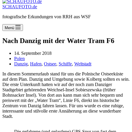
SCHAUFOTO.de
fotografische Erkundungen von RRH aus WSF
Menü
Nach Danzig mit der Water Tram F6
14. September 2018
Polen
Danzig
,
Hafen
,
Ostsee
,
Schiffe
,
Weltstadt
In diesem Sommerurlaub stand für uns die Polnische Ostseeküste
auf dem Plan. Danzig und Umgebung sowie Kolberg sollten es sein.
Die erste Unterkunft hatten wir auf der noch zum Danziger
Stadtgebiet gehörenden Weichsel-Insel Sobieszewska (früher
Bohnsacker Insel). Von dort aus kann man sich sehr bequem und
preiswert mit der „Water Tram“, Linie F6, direkt ins historische
Zentrum von Danzig fahren lassen. Für uns wurde es eine ruhige,
interessante und stilvolle erste Annäherung an diese wunderbare
Stadt.
Die gefahrene (und gelaufene) GPS-Spur von fast dem