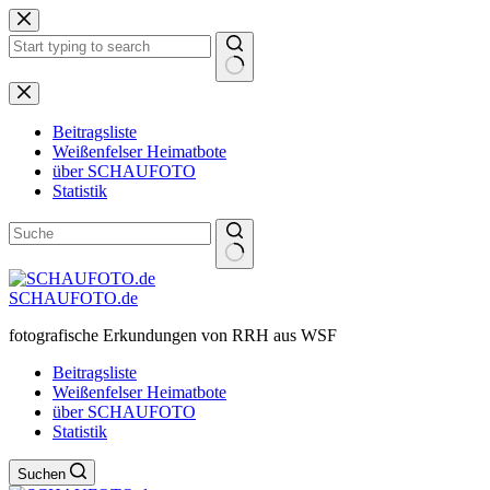
Zum
Inhalt
springen
Keine
Ergebnisse
Beitragsliste
Weißenfelser Heimatbote
über SCHAUFOTO
Statistik
SCHAUFOTO.de
fotografische Erkundungen von RRH aus WSF
Beitragsliste
Weißenfelser Heimatbote
über SCHAUFOTO
Statistik
Suchen