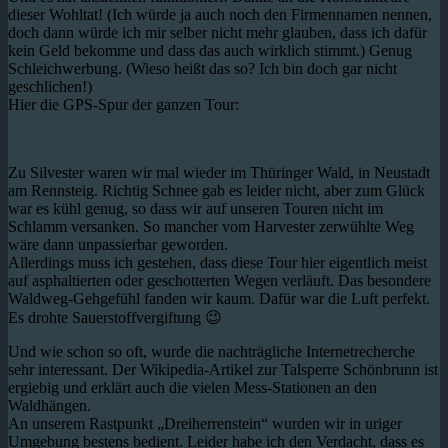
dieser Wohltat! (Ich würde ja auch noch den Firmennamen nennen,
doch dann würde ich mir selber nicht mehr glauben, dass ich dafür
kein Geld bekomme und dass das auch wirklich stimmt.) Genug
Schleichwerbung. (Wieso heißt das so? Ich bin doch gar nicht
geschlichen!)
Hier die GPS-Spur der ganzen Tour:
Zu Silvester waren wir mal wieder im Thüringer Wald, in Neustadt
am Rennsteig. Richtig Schnee gab es leider nicht, aber zum Glück
war es kühl genug, so dass wir auf unseren Touren nicht im
Schlamm versanken. So mancher vom Harvester zerwühlte Weg
wäre dann unpassierbar geworden.
Allerdings muss ich gestehen, dass diese Tour hier eigentlich meist
auf asphaltierten oder geschotterten Wegen verläuft. Das besondere
Waldweg-Gehgefühl fanden wir kaum. Dafür war die Luft perfekt.
Es drohte Sauerstoffvergiftung 😉
Und wie schon so oft, wurde die nachträgliche Internetrecherche
sehr interessant. Der Wikipedia-Artikel zur Talsperre Schönbrunn ist
ergiebig und erklärt auch die vielen Mess-Stationen an den
Waldhängen.
An unserem Rastpunkt „Dreiherrenstein“ wurden wir in uriger
Umgebung bestens bedient. Leider habe ich den Verdacht, dass es