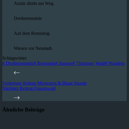
Ansitz direkt am Weg.
Dreiherrenstein
Auf dem Rennsteig.
Wiesen vor Neustadt.
Schlagwörter
#
Dreiherrenstein
#
Rennsteig
#
Stausee
#
Thüringer Wald
#
Wandern
Vorheriger
Beitrag
Morgenrot & Blaue Stunde
Nächster
Beitrag
Frauenwald
Ähnliche Beiträge