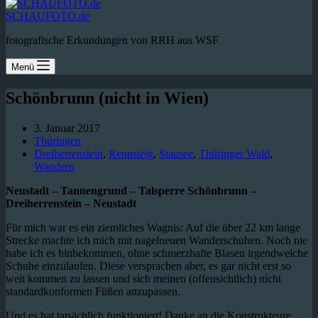
SCHAUFOTO.de
fotografische Erkundungen von RRH aus WSF
Menü
Schönbrunn (nicht in Wien)
3. Januar 2017
Thüringen
Dreiherrenstein
,
Rennsteig
,
Stausee
,
Thüringer Wald
,
Wandern
Neustadt – Tannengrund – Talsperre Schönbrunn –
Dreiherrenstein – Neustadt
Für mich war es ein ziemliches Wagnis: Auf die über 22 km lange
Strecke machte ich mich mit nagelneuen Wanderschuhen. Noch nie
habe ich es hinbekommen, ohne schmerzhafte Blasen irgendwelche
Schuhe einzulaufen. Diese versprachen aber, es gar nicht erst so
weit kommen zu lassen und sich meinen (offensichtlich) nicht
standardkonformen Füßen anzupassen.
Und es hat tatsächlich funktioniert! Danke an die Konstrukteure