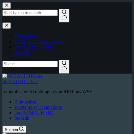
Zum
Inhalt
springen
Keine
Ergebnisse
Beitragsliste
Weißenfelser Heimatbote
über SCHAUFOTO
Statistik
SCHAUFOTO.de
fotografische Erkundungen von RRH aus WSF
Beitragsliste
Weißenfelser Heimatbote
über SCHAUFOTO
Statistik
Suchen