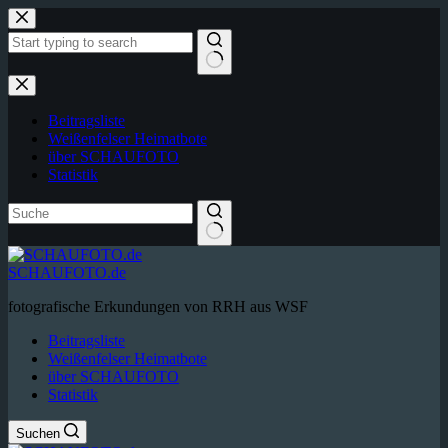
Zum
Inhalt
springen
Keine
Ergebnisse
Beitragsliste
Weißenfelser Heimatbote
über SCHAUFOTO
Statistik
SCHAUFOTO.de
fotografische Erkundungen von RRH aus WSF
Beitragsliste
Weißenfelser Heimatbote
über SCHAUFOTO
Statistik
Suchen