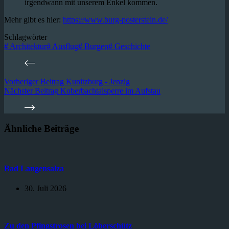
irgendwann mit unserem Enkel kommen.
Mehr gibt es hier:
https://www.burg-posterstein.de/
Schlagwörter
#
Architektur
#
Ausflug
#
Burgen
#
Geschichte
Vorheriger
Beitrag
Kunitzburg - Jenzig
Nächster
Beitrag
Koberbachtalsperre im Aufstau
Ähnliche Beiträge
Bad Langensalza
30. Juli 2026
Zu den Pfingstrosen bei Löberschütz