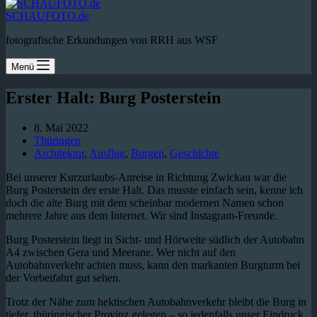
SCHAUFOTO.de
fotografische Erkundungen von RRH aus WSF
Menü
Erster Halt: Burg Posterstein
8. Mai 2022
Thüringen
Architektur
,
Ausflug
,
Burgen
,
Geschichte
Bei unserer Kurzurlaubs-Anreise in Richtung Zwickau war die
Burg Posterstein der erste Halt. Das musste einfach sein, kenne ich
doch die alte Burg mit dem scheinbar modernen Namen schon
mehrere Jahre aus dem Internet. Wir sind Instagram-Freunde.
Burg Posterstein liegt in Sicht- und Hörweite südlich der Autobahn
A4 zwischen Gera und Meerane. Wer nicht auf den
Autobahnverkehr achten muss, kann den markanten Burgturm bei
der Vorbeifahrt gut sehen.
Trotz der Nähe zum hektischen Autobahnverkehr bleibt die Burg in
tiefer, thüringischer Provinz gelegen – so jedenfalls unser Eindruck.