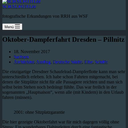
SCHAUFOTO.de
fotografische Erkundungen von RRH aus WSF
Menü
Oktober-Dampferfahrt Dresden – Pillnitz
18. November 2017
Sachsen
Architektur
,
Ausflug
,
Deutsche Städte
,
Elbe
,
Schiffe
Die einzigartige Dresdner Schaufelrad-Dampferflotte kann man sehr
unterschiedlich erleben. Ich habe schon Fahrten mitgemacht, bei
denen die Sitzplätze nicht für alle Passagiere reichten und man sich
selbst beim Stehen noch bedrängt fühlte. Das war freilich in der
sogenannten „Hauptsaison“, wenn alle (mit Kindern) in den Urlaub
fahren (müssen).
2001: ohne Sitzplatzgarantie
Die hier gezeigte Oktoberfahrt war für mich dagegen völlig ohne
Stress: Ein wunderbares Dahingleiten durch eine fantastische