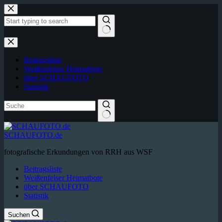
Zum
Inhalt
springen
Keine
Ergebnisse
Beitragsliste
Weißenfelser Heimatbote
über SCHAUFOTO
Statistik
SCHAUFOTO.de
fotografische Erkundungen von RRH aus WSF
Beitragsliste
Weißenfelser Heimatbote
über SCHAUFOTO
Statistik
Suchen