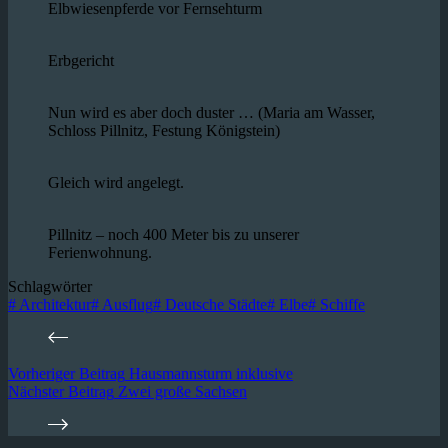
Elbwiesenpferde vor Fernsehturm
Erbgericht
Nun wird es aber doch duster … (Maria am Wasser,
Schloss Pillnitz, Festung Königstein)
Gleich wird angelegt.
Pillnitz – noch 400 Meter bis zu unserer
Ferienwohnung.
Schlagwörter
#
Architektur
#
Ausflug
#
Deutsche Städte
#
Elbe
#
Schiffe
Vorheriger
Beitrag
Hausmannsturm inklusive
Nächster
Beitrag
Zwei große Sachsen