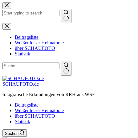
Zum
Inhalt
springen
Keine
Ergebnisse
Beitragsliste
Weißenfelser Heimatbote
über SCHAUFOTO
Statistik
SCHAUFOTO.de
fotografische Erkundungen von RRH aus WSF
Beitragsliste
Weißenfelser Heimatbote
über SCHAUFOTO
Statistik
Suchen