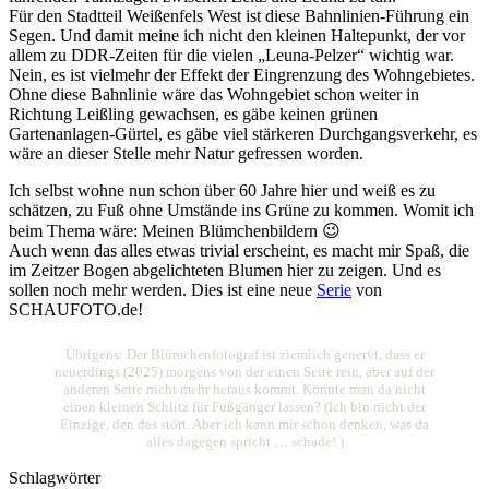
Für den Stadtteil Weißenfels West ist diese Bahnlinien-Führung ein
Segen. Und damit meine ich nicht den kleinen Haltepunkt, der vor
allem zu DDR-Zeiten für die vielen „Leuna-Pelzer“ wichtig war.
Nein, es ist vielmehr der Effekt der Eingrenzung des Wohngebietes.
Ohne diese Bahnlinie wäre das Wohngebiet schon weiter in
Richtung Leißling gewachsen, es gäbe keinen grünen
Gartenanlagen-Gürtel, es gäbe viel stärkeren Durchgangsverkehr, es
wäre an dieser Stelle mehr Natur gefressen worden.
Ich selbst wohne nun schon über 60 Jahre hier und weiß es zu
schätzen, zu Fuß ohne Umstände ins Grüne zu kommen. Womit ich
beim Thema wäre: Meinen Blümchenbildern 😉
Auch wenn das alles etwas trivial erscheint, es macht mir Spaß, die
im Zeitzer Bogen abgelichteten Blumen hier zu zeigen. Und es
sollen noch mehr werden. Dies ist eine neue
Serie
von
SCHAUFOTO.de!
Übrigens: Der Blümchenfotograf ist ziemlich genervt, dass er
neuerdings (2025) morgens von der einen Seite rein, aber auf der
anderen Seite nicht mehr heraus kommt. Könnte man da nicht
einen kleinen Schlitz für Fußgänger lassen? (Ich bin nicht der
Einzige, den das stört. Aber ich kann mir schon denken, was da
alles dagegen spricht … schade! )
Schlagwörter