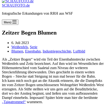
SCHAUFOTO.de
fotografische Erkundungen von RRH aus WSF
Menü
Zeitzer Bogen Blumen
6. Juli 2023
Weißenfels
,
Serie
Blumen
,
Eisenbahn
,
Industriegeschichte
,
Luftbild
Als „Zeitzer Bogen“ wird ein Teil der Eisenbahnstrecke zwischen
Weißenfels und Zeitz bezeichnet. Auf ihm wird im Wesentlichen der
Höhenunterschied vom Saaletal zum Niveau der weiteren
Streckenführung überwunden. Dies geschieht in einem weiten
Bogen – Strecke statt Steigung ist nun mal besser für die Bahn.
Ich kann mich noch gut an die Akustik erinnern, die die Dampfloks
im vom Zeitzer Bogen umschlossenen Wohngebiet Weißenfels West
erzeugten. Als Stifte stellten wir uns gern auf die Beuditzbrücke,
dort wo der Anstieg beginnt, und ließen uns vom aufbrausenden
Dampf einnebeln. Imposant! Später hörte man hier die berühmte
„Taigatrommel“
wummern.