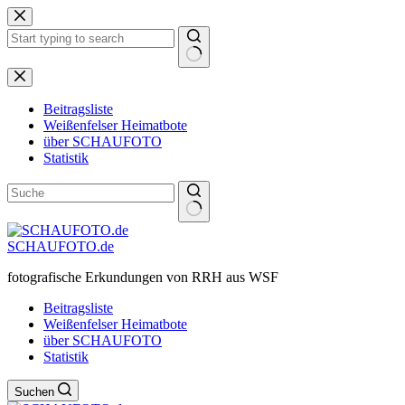
Zum
Inhalt
springen
Keine
Ergebnisse
Beitragsliste
Weißenfelser Heimatbote
über SCHAUFOTO
Statistik
SCHAUFOTO.de
fotografische Erkundungen von RRH aus WSF
Beitragsliste
Weißenfelser Heimatbote
über SCHAUFOTO
Statistik
Suchen