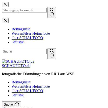
Zum
Inhalt
springen
Keine
Ergebnisse
Beitragsliste
Weißenfelser Heimatbote
über SCHAUFOTO
Statistik
SCHAUFOTO.de
fotografische Erkundungen von RRH aus WSF
Beitragsliste
Weißenfelser Heimatbote
über SCHAUFOTO
Statistik
Suchen